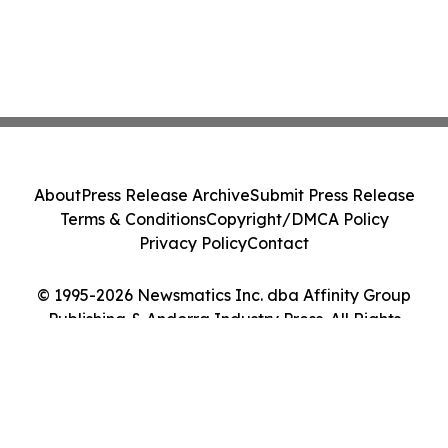
About
Press Release Archive
Submit Press Release
Terms & Conditions
Copyright/DMCA Policy
Privacy Policy
Contact
© 1995-2026 Newsmatics Inc. dba Affinity Group
Publishing & Andorra Industry Press. All Rights
Reserved.
Cookie Settings / Your Privacy Choices